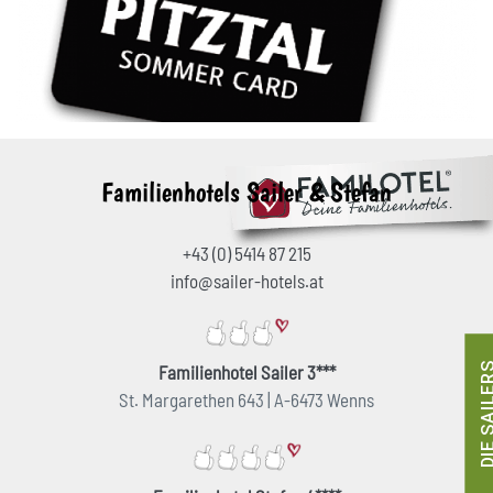
Familienhotels Sailer & Stefan
+43 (0) 5414 87 215
info@sailer-hotels.at
DIE SAI
Familienhotel Sailer 3***
St. Margarethen 643 | A-6473 Wenns