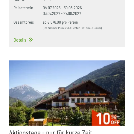
Reisetermin
04.07.2026
-
30.08.2026
03.07.2027
-
27.08.2027
Gesamtpreis
€ 676,00
ab
pro Person
(im Zimmer Pumuckl 3 Betten | 20 qm - 1 Raum)
Details
Aktionstage - nur für kurze Zeit