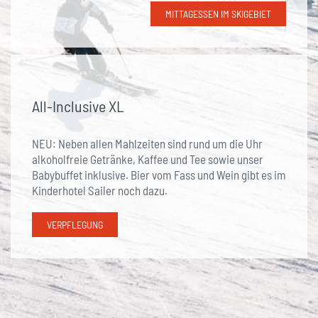
MITTAGESSEN IM SKIGEBIET
All-Inclusive XL
NEU:
Neben
allen Mahlzeiten sind rund um die Uhr
alkoholfreie Getränke
,
Kaffee
und
Tee
s
owie
unser
Babybuffet inklusive. Bier
vom
Fass
und Wein gibt es im
Kinderh
otel Sailer noch dazu.
VERPFLEGUNG