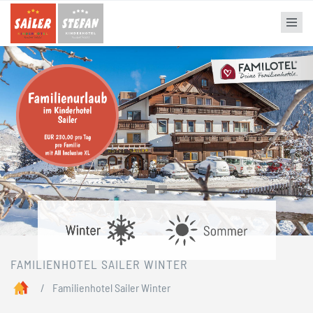
Direkt
zum
Inhalt
FAMILIENHOTEL SAILER WINTER
Pfadnavigation
/
Familienhotel Sailer Winter