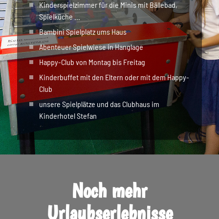
Kinderspielzimmer für die Minis mit Bällebad,
Spielküche ...
Bambini Spielplatz ums Haus
Abenteuer Spielwiese in Hanglage
Happy-Club von Montag bis Freitag
Kinderbuffet mit den Eltern oder mit dem Happy-
Club
unsere Spielplätze und das Clubhaus im
Kinderhotel Stefan
Noch mehr
Urlaubserlebnisse