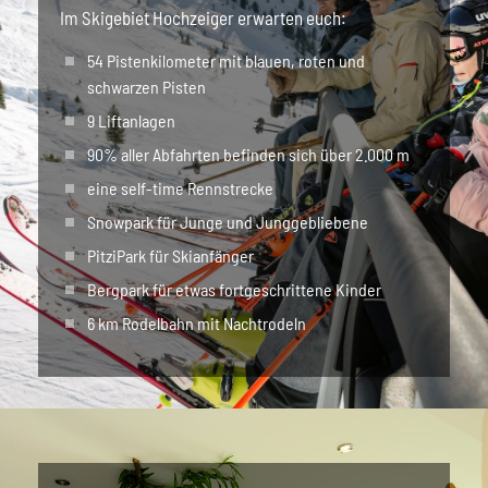
Im Skigebiet Hochzeiger erwarten euch:
54 Pistenkilometer mit blauen, roten und
schwarzen Pisten
9 Liftanlagen
90% aller Abfahrten befinden sich über 2.000 m
eine self-time Rennstrecke
Snowpark für Junge und Junggebliebene
PitziPark für Skianfänger
Bergpark für etwas fortgeschrittene Kinder
6 km Rodelbahn mit Nachtrodeln