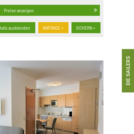
Preise anzeigen
tails ausblenden
ANFRAGE »
SICHERN »
DIE SAILERS