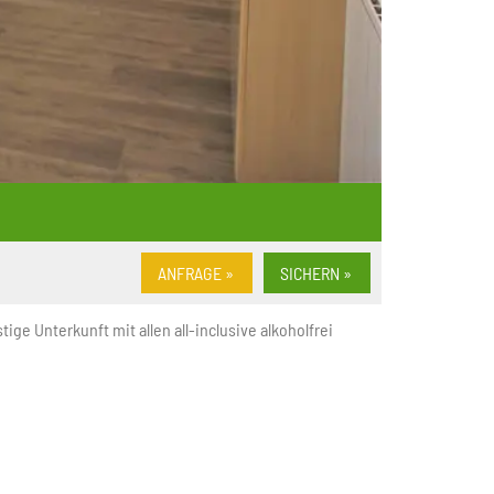
Mindestbelegung:
2
Maximalbelegung:
ANFRAGE »
SICHERN »
ge Unterkunft mit allen all-inclusive alkoholfrei