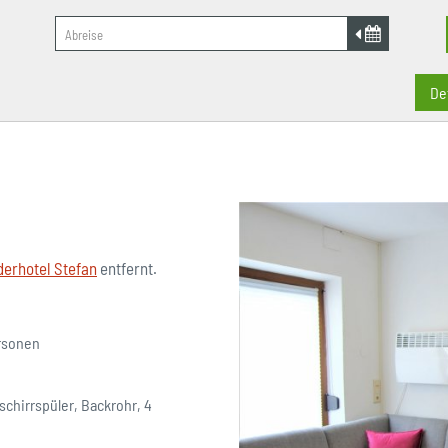
De
derhotel Stefan
entfernt.
ersonen
chirrspüler, Backrohr, 4