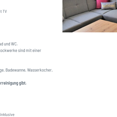
it TV
ad und WC.
tockwerke sind mit einer
lage, Badewanne, Wasserkocher,
rreinigung gibt.
inklusive