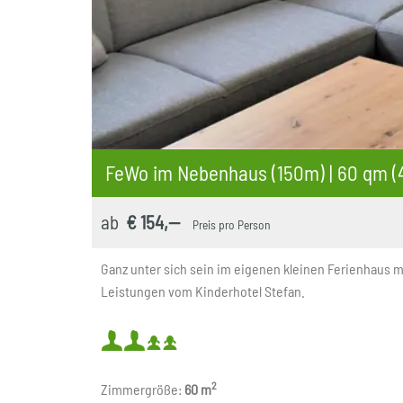
FeWo im Nebenhaus (150m) | 60 qm (
ab
€ 154,--
Preis pro Person
Ganz unter sich sein im eigenen kleinen Ferienhaus mit
Leistungen vom Kinderhotel Stefan.
Mindestbelegung:
oder
2
Zimmergröße:
60 m
Maximalbelegung: