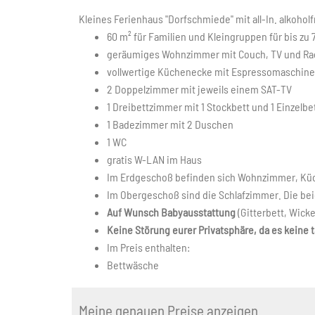
Kleines Ferienhaus "Dorfschmiede" mit all-In. alkohol
60 m² für Familien und Kleingruppen für bis zu
geräumiges Wohnzimmer mit Couch, TV und Ra
vollwertige Küchenecke mit Espressomaschine, 
2 Doppelzimmer mit jeweils einem SAT-TV
1 Dreibettzimmer mit 1 Stockbett und 1 Einzelbe
1 Badezimmer mit 2 Duschen
1 WC
gratis W-LAN im Haus
Im Erdgeschoß befinden sich Wohnzimmer, Kü
Im Obergeschoß sind die Schlafzimmer. Die be
Auf Wunsch Babyausstattung
(Gitterbett, Wick
Keine Störung eurer Privatsphäre, da es keine 
Im Preis enthalten:
Bettwäsche
Meine genauen Preise anzeigen