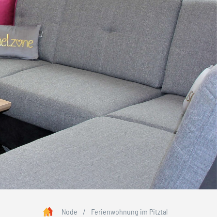
Node
/
Ferienwohnung im Pitztal