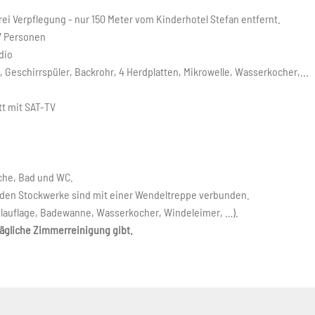
frei Verpflegung - nur 150 Meter vom Kinderhotel Stefan entfernt.
 7 Personen
dio
Geschirrspüler, Backrohr, 4 Herdplatten, Mikrowelle, Wasserkocher,...
tt mit SAT-TV
che, Bad und WC.
iden Stockwerke sind mit einer Wendeltreppe verbunden.
elauflage, Badewanne, Wasserkocher, Windeleimer, …).
tägliche Zimmerreinigung gibt.